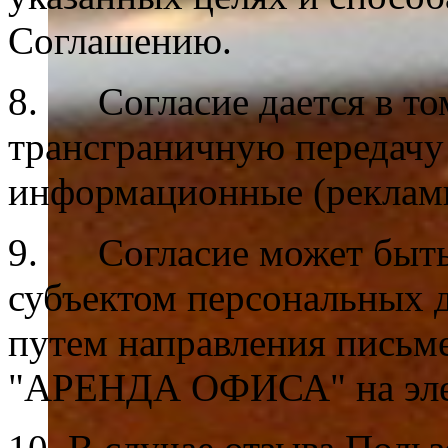
Соглашению.
8. Согласие дается в то
трансграничную передачу
информационные (реклам
9. Согласие может быть 
субъектом персональных 
путем направления письм
"АРЕНДА ОФИСА" на эле