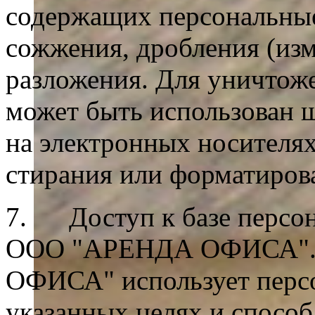
содержащих персональные
сожжения, дробления (изм
разложения. Для уничтож
может быть использован 
на электронных носителя
стирания или форматиров
7. Доступ к базе персон
ООО "АРЕНДА ОФИСА"
ОФИСА" использует персо
указанных целях и способ