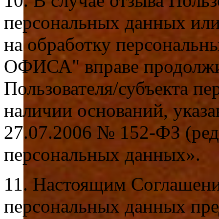
10. В случае отзыва Поль
персональных данных или
на обработку персональ
ОФИСА" вправе продолжит
Пользователя/субъекта п
наличии оснований, указа
27.07.2006 № 152-ФЗ (ред
персональных данных».
11. Настоящим Соглашени
персональных данных пре